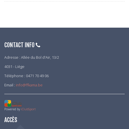
CONTACT INFO
Adresse : Allée du Bol d'Air, 13/2
4031 - Liège
Téléphone : 0471 70 49 06
Email :
info@ffkama.be
Powered by
iClubSport
ACCÈS