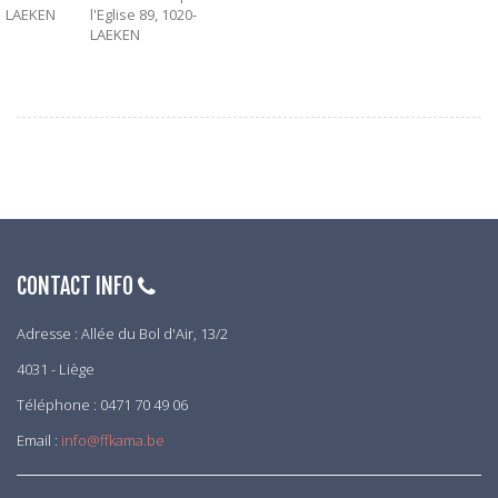
LAEKEN
l'Eglise 89, 1020-
LAEKEN
CONTACT INFO
Adresse : Allée du Bol d'Air, 13/2
4031 - Liège
Téléphone : 0471 70 49 06
Email :
info@ffkama.be