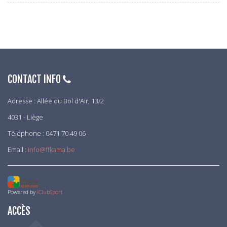
CONTACT INFO
Adresse : Allée du Bol d'Air, 13/2
4031 - Liège
Téléphone : 0471 70 49 06
Email :
info@ffkama.be
Powered by
iClubSport
ACCÈS