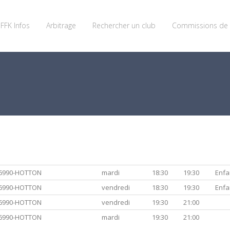
FFK Infos
Arbitrage
Rechercher un club
Commissions de 
, 6990-HOTTON
mardi
18:30
19:30
Enfa
, 6990-HOTTON
vendredi
18:30
19:30
Enfa
, 6990-HOTTON
vendredi
19:30
21:00
, 6990-HOTTON
mardi
19:30
21:00