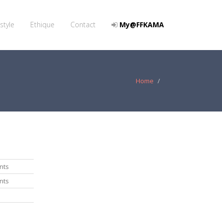
style
Ethique
Contact
My@FFKAMA
Home
nts
nts