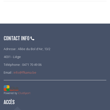
CONTACT INFO
Adresse : Allée du Bol d'Air, 13/2
4031 - Liège
Téléphone : 0471 70 49 06
Email :
info@ffkama.be
Powered by
iClubSport
ACCÈS