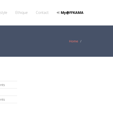
style
Ethique
Contact
My@FFKAMA
Home
nts
nts