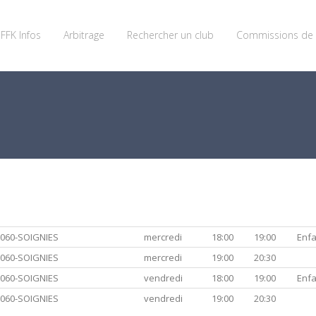
FFK Infos
Arbitrage
Rechercher un club
Commissions de 
 7060-SOIGNIES
mercredi
18:00
19:00
Enfa
 7060-SOIGNIES
mercredi
19:00
20:30
 7060-SOIGNIES
vendredi
18:00
19:00
Enfa
 7060-SOIGNIES
vendredi
19:00
20:30