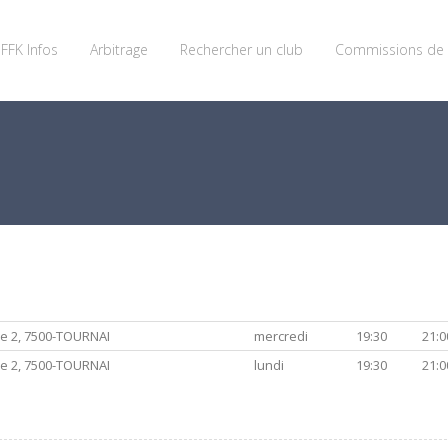
FFK Infos
Arbitrage
Rechercher un club
Commissions de 
e 2, 7500-TOURNAI
mercredi
19:30
21:0
e 2, 7500-TOURNAI
lundi
19:30
21:0