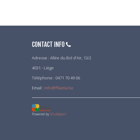
CONTACT INFO
Adresse : Allée du Bol d'Air, 13/2
4031 - Liège
Téléphone : 0471 70 49 06
Email :
info@ffkama.be
Powered by
iClubSport