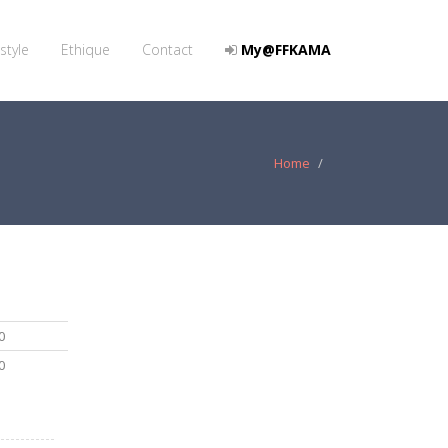
style
Ethique
Contact
My@FFKAMA
Home
0
0