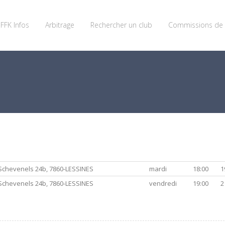
FFK Infos
Arbitrage
Rechercher un club
Commissions de 
Schevenels 24b, 7860-LESSINES
mardi
18:00
1
Schevenels 24b, 7860-LESSINES
vendredi
19:00
2