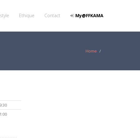
style
Ethique
Contact
My@FFKAMA
Home
9:30
1:00