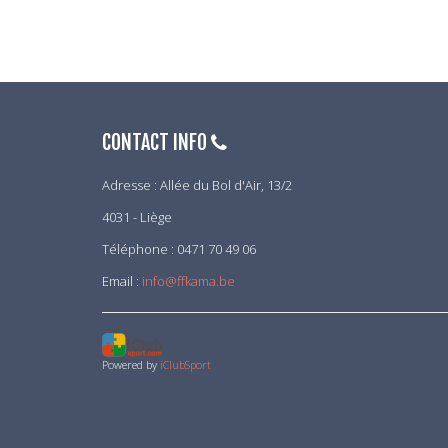
CONTACT INFO
Adresse : Allée du Bol d'Air, 13/2
4031 - Liège
Téléphone : 0471 70 49 06
Email :
info@ffkama.be
Powered by
iClubSport