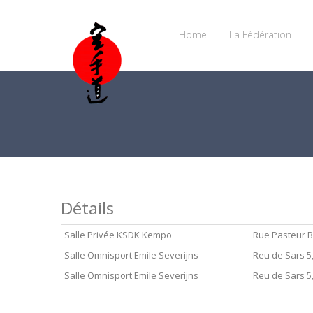
Home
La Fédération
Détails
Salle Privée KSDK Kempo
Rue Pasteur B
Salle Omnisport Emile Severijns
Reu de Sars 5
Salle Omnisport Emile Severijns
Reu de Sars 5