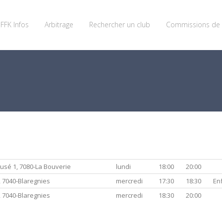
FFK Infos
Arbitrage
Rechercher un club
Commissions de 
usé 1, 7080-La Bouverie
lundi
18:00
20:00
, 7040-Blaregnies
mercredi
17:30
18:30
En
, 7040-Blaregnies
mercredi
18:30
20:00