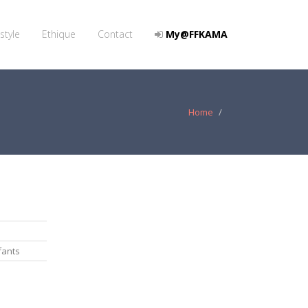
style
Ethique
Contact
My@FFKAMA
Home
fants